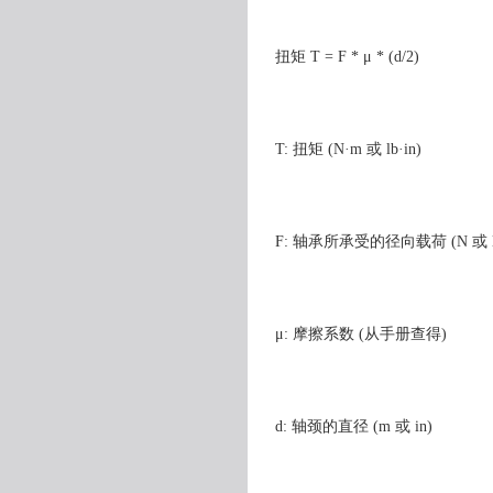
扭矩 T = F * μ * (d/2)
T: 扭矩 (N·m 或 lb·in)
F: 轴承所承受的径向载荷 (N 或 l
μ: 摩擦系数 (从手册查得)
d: 轴颈的直径 (m 或 in)