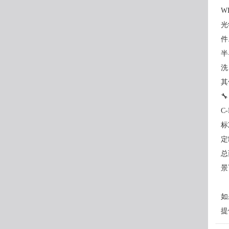
W
光
件
半
洗
其

C
标
定
总
景
如
提