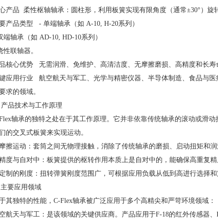
心产品
柔性枢轴轴承：圆柱形，利用板簧实现有限角度（通常±30°）
要产品类型
- 单端轴承（如 A-10, H-20系列）
 双端轴承（如 AD-10, HD-10系列）
 挠性联轴器。
品核心优势
无需润滑、免维护、高清洁度、无摩擦磨损、高精度和长寿
键应用行业
航空航天与军工、光学与精密仪器、半导体制造、食品与医
要求的领域。
 产品技术与工作原理
-Flex轴承的独特之处在于其工作原理。它并非依靠传统轴承的滚动或滑
们的交叉式板簧来实现运动。
摩擦运动：套筒之间无物理接触，消除了传统轴承的磨损、启动扭矩和润
精度与自对中：板簧提供的枢转作用本质上是自对中的，能确保高重复精
定制的刚度：扭转弹簧刚度范围广，可根据应用负载从低到高进行选择和
️ 主要应用领域
于其独特的性能，C-Flex轴承被广泛应用于多个高精尖和严苛环境领域：
空航天与军工：是该领域的关键供应商。产品应用于F-18的红外传感器、F