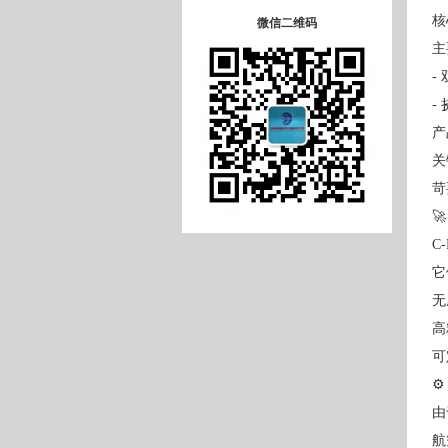
核
微信二维码
主
-
-
产
关
苛

C
它
无
高
可
⚙
由
航